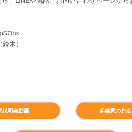
ら、LINEや電話、お問い合わせページか
2wpSOhx
57（鈴木）
家説明会動画
起業家のお金