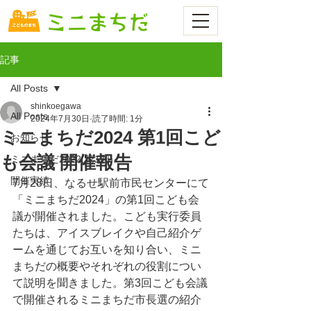
…
記事
All Posts
shinkoegawa
All Posts
2024年7月30日
読了時間: 1分
ミニまちだ2024 第1回こど
お知らせ
も会議 開催報告
ミニまちだ2022(第1回)
開催実績
7月28日、なるせ駅前市民センターにて
「ミニまちだ2024」の第1回こども会
議が開催されました。こども実行委員
たちは、アイスブレイクや自己紹介ゲ
ームを通じてお互いを知り合い、ミニ
まちだの概要やそれぞれの役割につい
て説明を聞きました。第3回こども会議
で開催されるミニまちだ市長選の紹介