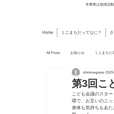
本事業は地域活動
Home
ミニまちだってなに？
さ
All Posts
お知らせ
ミニまちだ20
shinkoegawa
202
第3回こ
こども会議のスター
環で、お互いのニッ
身体も気持ちもあた