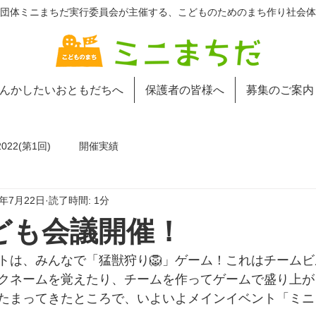
団体ミニまちだ実行委員会が主催する、こどものためのまち作り社会体
んかしたいおともだちへ
保護者の皆様へ
募集のご案内
22(第1回)
開催実績
5年7月22日
読了時間: 1分
ども会議開催！
トは、みんなで「猛獣狩り🦁」ゲーム！これはチーム
クネームを覚えたり、チームを作ってゲームで盛り上が
たまってきたところで、いよいよメインイベント「ミニ