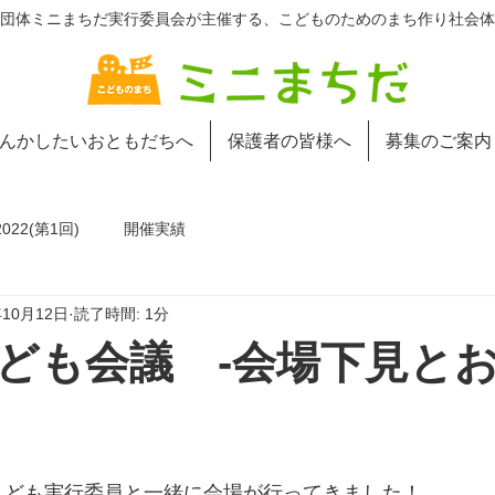
団体ミニまちだ実行委員会が主催する、こどものためのまち作り社会体
んかしたいおともだちへ
保護者の皆様へ
募集のご案内
22(第1回)
開催実績
年10月12日
読了時間: 1分
ども会議 -会場下見と
日、こども実行委員と一緒に会場が行ってきました！